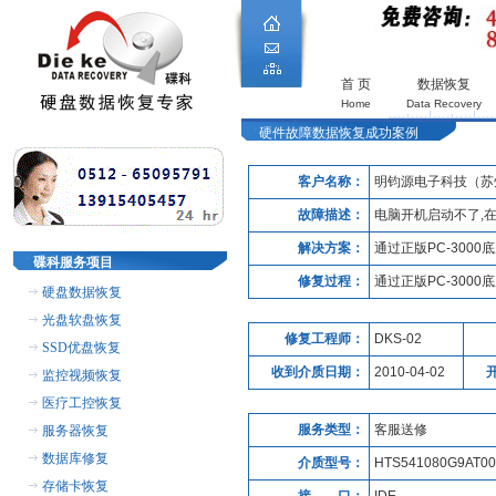
首 页
数据恢复
Home
Data Recovery
硬件故障数据恢复成功案例
客户名称：
明钧源电子科技（苏
故障描述：
电脑开机启动不了,
解决方案：
通过正版PC-300
碟科服务项目
修复过程：
通过正版PC-300
硬盘数据恢复
光盘软盘恢复
修复工程师：
DKS-02
SSD优盘恢复
收到介质日期：
2010-04-02
监控视频恢复
医疗工控恢复
服务类型：
客服送修
服务器恢复
数据库修复
介质型号：
HTS541080G9AT00
存储卡恢复