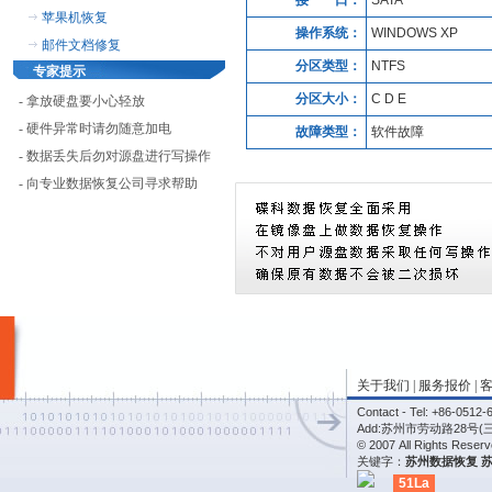
接 口：
SATA
苹果机恢复
操作系统：
WINDOWS XP
邮件文档修复
分区类型：
NTFS
专家提示
分区大小：
C D E
- 拿放硬盘要小心轻放
- 硬件异常时请勿随意加电
故障类型：
软件故障
- 数据丢失后勿对源盘进行写操作
- 向专业数据恢复公司寻求帮助
关于我们
|
服务报价
|
Contact - Tel: +86-05
Add:苏州市劳动路28号(
© 2007 All Rights Re
关键字：
苏州数据恢复
51La