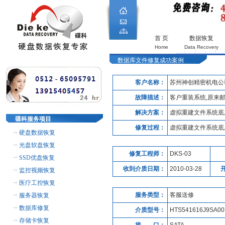
首 页
数据恢复
Home
Data Recovery
数据库文件修复成功案例
客户名称：
苏州神创精密机电公
故障描述：
客户重装系统,原来
解决方案：
虚拟重建文件系统底
碟科服务项目
修复过程：
虚拟重建文件系统底
硬盘数据恢复
光盘软盘恢复
修复工程师：
DKS-03
SSD优盘恢复
收到介质日期：
2010-03-28
监控视频恢复
医疗工控恢复
服务类型：
客服送修
服务器恢复
数据库修复
介质型号：
HTS541616J9SA00
存储卡恢复