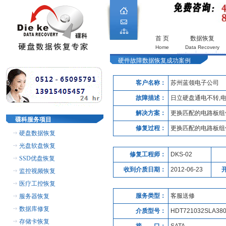
首 页
数据恢复
Home
Data Recovery
硬件故障数据恢复成功案例
客户名称：
苏州蓝领电子公司
故障描述：
日立硬盘通电不转,
解决方案：
更换匹配的电路板组
碟科服务项目
修复过程：
更换匹配的电路板组
硬盘数据恢复
光盘软盘恢复
修复工程师：
DKS-02
SSD优盘恢复
收到介质日期：
2012-06-23
监控视频恢复
医疗工控恢复
服务类型：
客服送修
服务器恢复
数据库修复
介质型号：
HDT721032SLA38
存储卡恢复