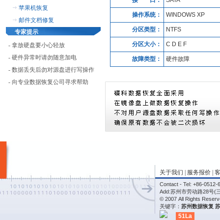
接 口：
SATA
苹果机恢复
操作系统：
WINDOWS XP
邮件文档修复
分区类型：
NTFS
专家提示
分区大小：
C D E F
- 拿放硬盘要小心轻放
- 硬件异常时请勿随意加电
故障类型：
硬件故障
- 数据丢失后勿对源盘进行写操作
- 向专业数据恢复公司寻求帮助
关于我们
|
服务报价
|
Contact - Tel: +86-05
Add:苏州市劳动路28号(
© 2007 All Rights Re
关键字：
苏州数据恢复
51La